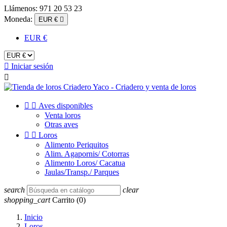
Llámenos:
971 20 53 23
Moneda:
EUR €

EUR €

Iniciar sesión



Aves disponibles
Venta loros
Otras aves


Loros
Alimento Periquitos
Alim. Agapornis/ Cotorras
Alimento Loros/ Cacatua
Jaulas/Transp./ Parques
search
clear
shopping_cart
Carrito
(0)
Inicio
Loros